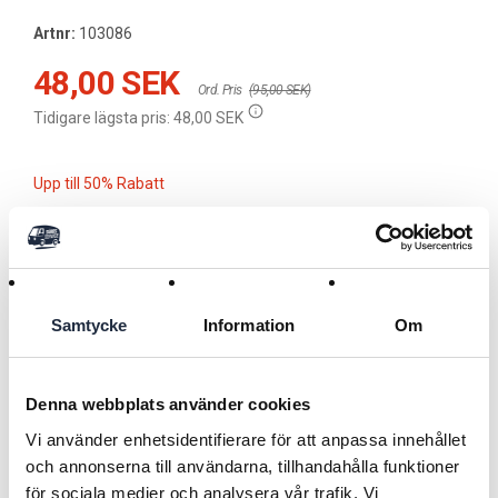
Artnr:
103086
48,00 SEK
Ord. Pris
(95,00 SEK)
Tidigare lägsta pris:
48,00 SEK
Upp till 50% Rabatt
Lägg i kundvagnen
Samtycke
Information
Om
Användningsområde
Sårskydd till alla slags djur
Denna webbplats använder cookies
Varumärke Rheva
----------------------------------------------------------------------------
Vi använder enhetsidentifierare för att anpassa innehållet
Läs mer
Typ Sårskydd
och annonserna till användarna, tillhandahålla funktioner
----------------------------------------------------------------------------
för sociala medier och analysera vår trafik. Vi