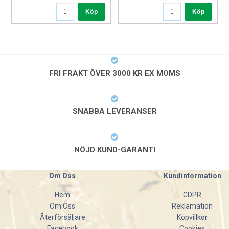
exceptionellt lång livslängd och motståndskraft mot väder
Köp
Köp
och slitage. Den släta innerytan förhindrar bakterietillväxt och
gör rengöringen snabb och effektiv.
Mobil och underhållsfri
Den starka, galvaniserade ramen står emot korrosion, och
robusta, underhållsfria hjul gör att boxen enkelt kan flyttas vid
FRI FRAKT ÖVER 3000 KR EX MOMS
behov. Gallerbotten kan snabbt tas ur och sättas tillbaka – en
lösning som förenklar rengöringsrutinerna.
SNABBA LEVERANSER
NÖJD KUND-GARANTI
Om Oss
Kundinformation
Hem
GDPR
Om Oss
Reklamation
Återförsäljare
Köpvillkor
Facebook
Cookies