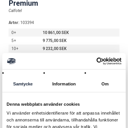
Premium
Calfotel
Artnr:
103394
0+
10 861,00 SEK
5+
9 775,00 SEK
10+
9 232,00 SEK
Lägg i kundvagnen
Samtycke
Information
Om
Användningsområde
Kalvhydda som är lämplig för lantbrukare som vill hålla sina
Denna webbplats använder cookies
kalvar inomhus eller under tak.
Vi använder enhetsidentifierare för att anpassa innehållet
och annonserna till användarna, tillhandahålla funktioner
Varumärke CalfoTel
Läs mer
för sociala medier och analysera vår trafik. Vi