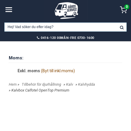
0
0416-120 00
MÅN-FRE 0730-1600
Moms:
Exkl. moms
(Byt till inkl.moms)
Hem
»
Tillbehör för djurhållning
»
Kalv
»
Kalvhydda
» Kalvbox Calfotel OpenTop Premium