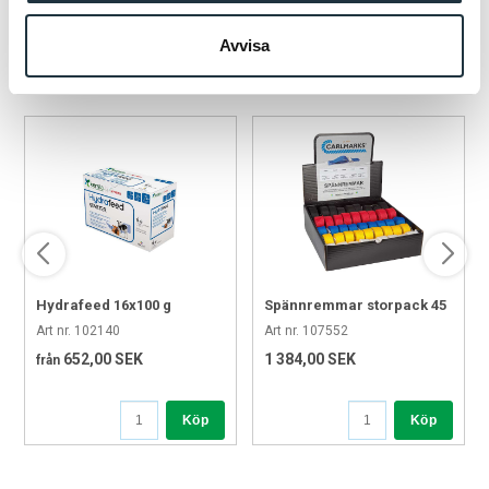
✅Passar perfekt till Calfotel Hybrid
Avvisa
✅Dubbelsidig design – effektiv fodring från båda håll
POPULÄRA PRODUKTER
✅Galvaniserat stål för maximal hållbarhet
✅Rymlig konstruktion – minimerar påfyllningsfrekvens
✅Enkel montering och underhåll
Ett pålitligt tillbehör som förbättrar både arbetsflödet och
djurens välbefinnande i moderna kalvstallar.
Hydrafeed 16x100 g
Spännremmar storpack 45
st/frp.
Art nr. 102140
Art nr. 107552
652,00 SEK
1 384,00 SEK
från
Köp
Köp