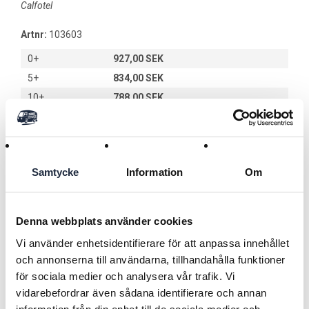
Calfotel
Artnr:
103603
0+
927,00 SEK
5+
834,00 SEK
10+
788,00 SEK
Lägg i kundvagnen
Samtycke
Information
Om
Användningsområde
Denna webbplats använder cookies
Höhäck till Calfotel Hybrid – Dubbelsidig Höhäck till Calfotel
Vi använder enhetsidentifierare för att anpassa innehållet
Hybrid – Effektiv utfodring från båda sidor
och annonserna till användarna, tillhandahålla funktioner
Varumärke CalfoTel
för sociala medier och analysera vår trafik. Vi
Läs mer
-----------------------------------------------------------------
vidarebefordrar även sådana identifierare och annan
Typ Dubbelsidig höhäck