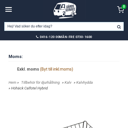
0
0416-120 00
MÅN-FRE 0730-1600
Moms:
Exkl. moms
(Byt till inkl.moms)
Hem
»
Tillbehör för djurhållning
»
Kalv
»
Kalvhydda
» Höhäck Calfotel Hybrid