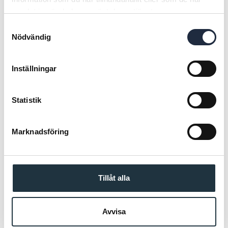
samlat in när du har använt deras tjänster.
Samtyckesval
Nödvändig
Inställningar
B20 exkl batteri
Elstängselaggregat
Nemtek Agri 1J
Art nr. 1028818
Art nr. 49050
Statistik
598,00 SEK
797,50 SEK
(
839,20
SEK)
(
1 595,00
SEK)
Marknadsföring
Köp
Köp
Tillåt alla
POPULÄRA PRODUKTER
Avvisa