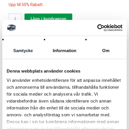
Upp till 50% Rabatt
Lägg i kundvagnen
En praktisk ficklampa eller som en styrenhet till Agri och
Samtycke
Information
Om
Equine utbud av elstängsel aggregat. Fjärrkontrollen kan
ändra hur aggregatet arbetar under dagen och på natten.
Spänning, pulsen och larminställning kan justeras därefter.
Denna webbplats använder cookies
Fjärrkontrollen kan även användas för att låsa aggregatet
Läs mer
med en PIN-kod och göra enheten oanvändbar om stulen.
Vi använder enhetsidentifierare för att anpassa innehållet
Denna fjärrkontroll levereras som standard när du köper Agri
och annonserna till användarna, tillhandahålla funktioner
2 J (20 km) aggregat eller Equine 2 J (20 km) aggregat eller
för sociala medier och analysera vår trafik. Vi
så kan du köpa det individuellt.
Tillbaka
vidarebefordrar även sådana identifierare och annan
information från din enhet till de sociala medier och
RELATERADE PRODUKTER
annons- och analysföretag som vi samarbetar med.
Dessa kan i sin tur kombinera informationen med annan
information som du har tillhandahållit eller som de har