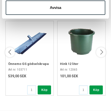
Avvisa
POPULÄRA PRODUKTER
Önnemo GS gödselskrapa
Hink 12 liter
600 mm
Art nr. 103711
Art nr. 12065
539,00 SEK
101,00 SEK
Köp
Köp