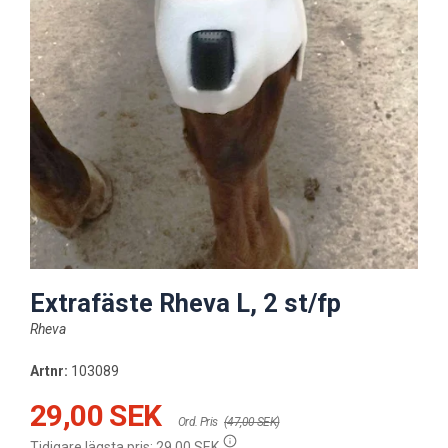
Extrafäste Rheva L, 2 st/fp
Rheva
Artnr:
103089
29,00 SEK
Ord. Pris
(47,00 SEK)
Tidigare lägsta pris:
29,00 SEK