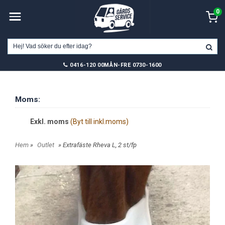
0
0416-120 00
MÅN-FRE 0730-1600
Moms:
Exkl. moms
(Byt till inkl.moms)
Hem
»
Outlet
» Extrafäste Rheva L, 2 st/fp