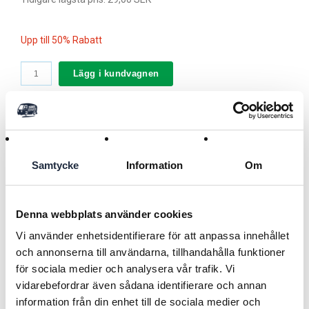
Upp till 50% Rabatt
Lägg i kundvagnen
Användningsområde
Extrafäste till sårskydd till alla slags djur
Samtycke
Information
Om
Varumärke Rheva
-------------------------------------------------------------------------
Läs mer
Typ Extrafäste till sårskydd
Denna webbplats använder cookies
-------------------------------------------------------------------------
Vi använder enhetsidentifierare för att anpassa innehållet
Storlek Large
och annonserna till användarna, tillhandahålla funktioner
Dokument (1)
-------------------------------------------------------------------------
för sociala medier och analysera vår trafik. Vi
Antal 2-pack
Video
vidarebefordrar även sådana identifierare och annan
information från din enhet till de sociala medier och
Beskrivning