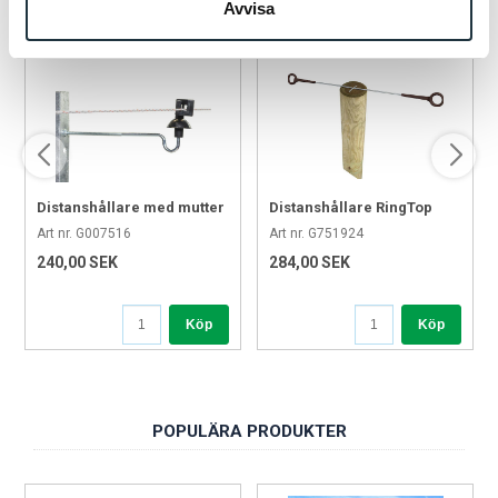
Avvisa
Distanshållare med mutter
Distanshållare RingTop
20cm/M6
80cm 5st
Art nr. G007516
Art nr. G751924
240,00 SEK
284,00 SEK
Köp
Köp
POPULÄRA PRODUKTER