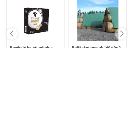
Bovikalc kalciumbolus
Baltäckningsduk 160 g/m2
Art nr. 102028
Art nr. 102820
1 794,00 SEK
2 659,00 SEK
från
från
FRI FRAKT ÖVER 3000 KR EX MOMS