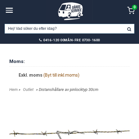
0
0416-120 00
MÅN-FRE 0730-1600
Moms:
Exkl. moms
(Byt till inkl.moms)
Hem
»
Outlet
» Distanshållare av pinlocktyp 30cm