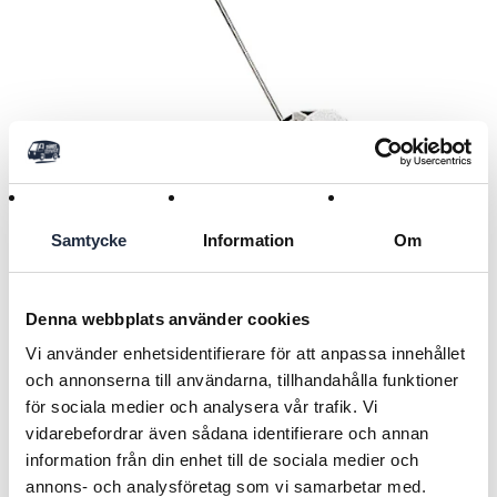
Samtycke
Information
Om
Denna webbplats använder cookies
Distanshållare av pinlocktyp
Vi använder enhetsidentifierare för att anpassa innehållet
30cm
och annonserna till användarna, tillhandahålla funktioner
Artnr:
G010974
för sociala medier och analysera vår trafik. Vi
vidarebefordrar även sådana identifierare och annan
281,20 SEK
Ord. Pris
(491,00 SEK)
information från din enhet till de sociala medier och
Tidigare lägsta pris:
281,20 SEK
annons- och analysföretag som vi samarbetar med.