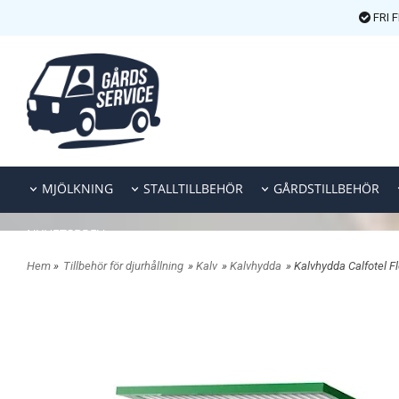
FRI 
MJÖLKNING
STALLTILLBEHÖR
GÅRDSTILLBEHÖR
NYHETSBREV
Hem
»
Tillbehör för djurhållning
»
Kalv
»
Kalvhydda
» Kalvhydda Calfotel Fl