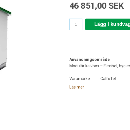
46 851,00 SEK
Lägg i kundva
Användningsområde
Modulär kalvbox – Flexibel, hygie
Varumärke CalfoTel
-----------------------------------------
Läs mer
Typ Calfotel Flex 2
-----------------------------------------
Färg Vit med grönt tak
-
----------------------------------------
Vikt 530 kg
-----------------------------------------
Material avdelare Polypropen