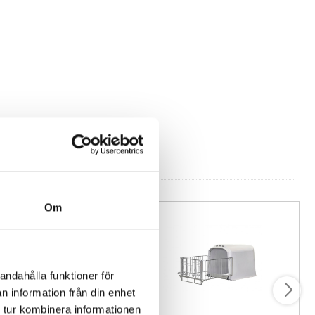
----------------------
----------------------
 stålram
----------------------
----------------------
----------------------
0 x H.178-209 cm
---------------------
H.262 cm
Om
 köp av kalvhydda, var vänlig kontakta kundtjänst för fraktuppgifter
andahålla funktioner för
för modern kalvhållning – vår modulära kalvbox kombinerar
n information från din enhet
al hygien. Tack vare avtagbara avdelare i slitstark PP-plast kan du
 tur kombinera informationen
individuell och grupphållning av kalvar.