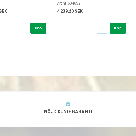
batteri
Art nr. 604652
 SEK
4 239,20 SEK
Köp
NÖJD KUND-GARANTI