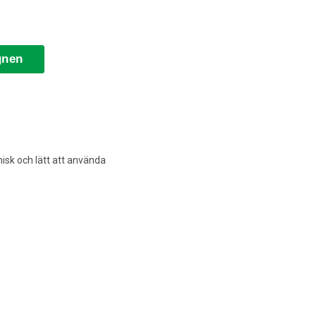
gnen
nisk och lätt att använda
----------------------
----------------------
----------------------
----------------------