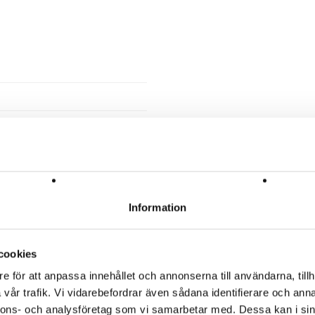
-----------------------------------------
Material hydda PVC plast
-----------------------------------------
Material ram Varmförzinkade
-----------------------------------------
Material golv
-----------------------------------------
Yta 1,6 m² per kalv
-----------------------------------------
Invändigt mått/kalv B.102 x D.16
RELATERADE PRODUKTER
-----------------------------------------
Utvändigt mått B.233 x D.297 x 
Information
OBS! Verklig frakt tillkommer vid
och vid större köp 0416-120 00
cookies
Beskrivning
e för att anpassa innehållet och annonserna till användarna, tillh
Upptäck den ultimata lösningen 
vår trafik. Vi vidarebefordrar även sådana identifierare och anna
flexibilitet, hållbarhet och optim
nnons- och analysföretag som vi samarbetar med. Dessa kan i sin
enkelt anpassa layouten för både 