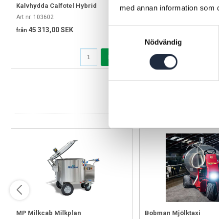
Kalvhydda Calfotel Hybrid
Kalvbox Calfotel Open
med annan information som du 
Art nr. 103602
Art nr. 103394
45 313,00 SEK
9 232,00 SEK
Samtyckesval
från
från
Nödvändig
Köp
MP Milkcab Milkplan
Bobman Mjölktaxi